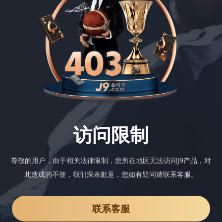
访问限制
尊敬的用户，由于相关法律限制，您所在地区无法访问J9产品，对
此造成的不便，我们深表歉意，您如有疑问请联系客服。
联系客服